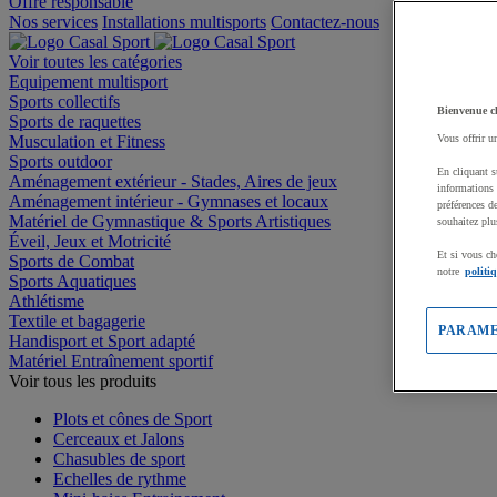
Offre responsable
Nos services
Installations multisports
Contactez-nous
Voir toutes les catégories
Equipement multisport
Sports collectifs
Bienvenue c
Sports de raquettes
Musculation et Fitness
Vous offrir u
Sports outdoor
En cliquant s
Aménagement extérieur - Stades, Aires de jeux
informations 
Aménagement intérieur - Gymnases et locaux
préférences d
Matériel de Gymnastique & Sports Artistiques
souhaitez plu
Éveil, Jeux et Motricité
Et si vous ch
Sports de Combat
notre
politi
Sports Aquatiques
Athlétisme
Textile et bagagerie
PARAME
Handisport et Sport adapté
Matériel Entraînement sportif
Voir tous les produits
Plots et cônes de Sport
Cerceaux et Jalons
Chasubles de sport
Echelles de rythme