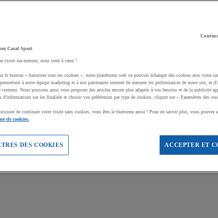
Continu
hez Casal Sport
ne visite sur-mesure, nous tient à cœur !
ur le bouton « Autoriser tous les cookies », notre plateforme web va pouvoir échanger des cookies avec votre na
permettent à notre équipe marketing et à nos partenaires internet de mesurer les performances de notre site, et d'
e contenu. Nous pouvons ainsi vous proposer des articles encore plus adaptés à vos besoins et de la publicité ap
s d'informations sur les finalités et choisir vos préférences par type de cookies, cliquez sur « Paramètres des coo
oisissez de continuer votre visite sans cookies, vous êtes le bienvenu aussi ! Pour en savoir plus, vous pouvez a
que de cookies.
TRES DES COOKIES
ACCEPTER ET C