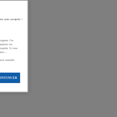
er sans accepter >
vigateur. Ces
analyser vos
propriée. Si vous
kies ».
ussi consulter
ONTINUER