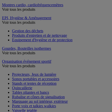
Montres cardio, cardiofréquencemètres
Voir tous les produits
EPI, Hygiène & Aménagement
Voir tous les produits
Gestion des déchets
Produits d'entretien et de nettoyage
Equipement d'hygiène et de protection
Gourdes, Bouteilles isothermes
Voir tous les produits
Organisation événement sportif
Voir tous les produits
Projecteurs, Jeux de lumière
Sonos portables et accessoires
Stands et tentes de réception
Quincaillerie
Tables pliantes et bancs
Rubalise et cônes de signalisation
Marquage au sol intérieur, extérieur
Porte voix et talkies walkies
Vaisselle jetable