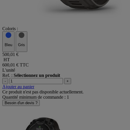
Coloris :
Bleu
Gris
500,01 €
HT
600,01 €
TTC
L'unité
Ref. :
Sélectionnez un produit
-
+
Ajouter au panier
Ce produit n'est pas disponible actuellement.
Quantité minimum de commande : 1
Besoin d'un devis ?