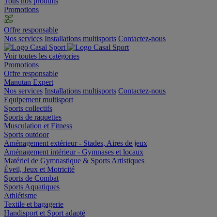
Tous nos produits
Promotions
Offre responsable
Nos services
Installations multisports
Contactez-nous
Voir toutes les catégories
Promotions
Offre responsable
Manutan Expert
Nos services
Installations multisports
Contactez-nous
Equipement multisport
Sports collectifs
Sports de raquettes
Musculation et Fitness
Sports outdoor
Aménagement extérieur - Stades, Aires de jeux
Aménagement intérieur - Gymnases et locaux
Matériel de Gymnastique & Sports Artistiques
Éveil, Jeux et Motricité
Sports de Combat
Sports Aquatiques
Athlétisme
Textile et bagagerie
Handisport et Sport adapté