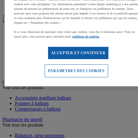
Médailles, Rubans
cookies avec votre navigateur. Ces informations permettent à notre équipe marketing et à nos partena
Podiums de sport
internet de mesurer les performances de notre site, et d'analyser vos préférences de contenu. Nous
pouvons ainsi vous proposer des articles encore plus adaptés à vos besoins et de la publicité appropr
Transport et Rangement
Si vous souhaitez plus d'informations sur les finalités et choisir vos préférences par type de cookies,
Voir tous les produits
cliquez sur « Paramètres des cookies ».
Sacs et Filets à ballons
Et si vous choisissez de continuer votre visite sans cookies, vous êtes le bienvenu aussi ! Pour en
savoir plus, vous pouvez aussi consulter notre
politique de cookies.
Chariots de manutention
Coffres et malles de rangement
Rayonnage
ACCEPTER ET CONTINUER
Bacs de rangement
Roll-conteneurs
Armoires de rangement
Rangement Sportif
PARAMETRES DES COOKIES
Gonflage et entretien des ballons
Voir tous les produits
Accessoires gonflage ballons
Pompes à ballons
Compresseurs à ballons
Pharmacie du sportif
Voir tous les produits
Balances, pèse-personnes