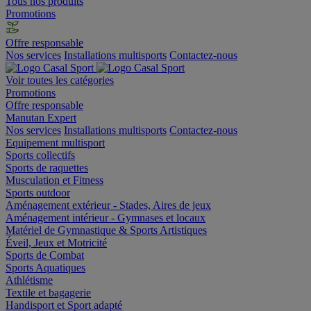
Tous nos produits
Promotions
Offre responsable
Nos services
Installations multisports
Contactez-nous
Voir toutes les catégories
Promotions
Offre responsable
Manutan Expert
Nos services
Installations multisports
Contactez-nous
Equipement multisport
Sports collectifs
Sports de raquettes
Musculation et Fitness
Sports outdoor
Aménagement extérieur - Stades, Aires de jeux
Aménagement intérieur - Gymnases et locaux
Matériel de Gymnastique & Sports Artistiques
Éveil, Jeux et Motricité
Sports de Combat
Sports Aquatiques
Athlétisme
Textile et bagagerie
Handisport et Sport adapté