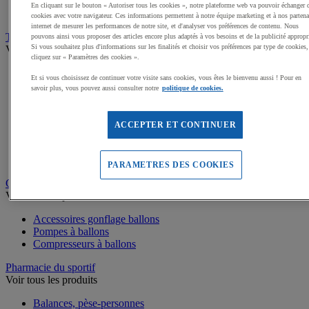
Médailles, Rubans
En cliquant sur le bouton « Autoriser tous les cookies », notre plateforme web va pouvoir échanger 
Podiums de sport
cookies avec votre navigateur. Ces informations permettent à notre équipe marketing et à nos partena
internet de mesurer les performances de notre site, et d'analyser vos préférences de contenu. Nous
Transport et Rangement
pouvons ainsi vous proposer des articles encore plus adaptés à vos besoins et de la publicité appropr
Si vous souhaitez plus d'informations sur les finalités et choisir vos préférences par type de cookies,
Voir tous les produits
cliquez sur « Paramètres des cookies ».
Sacs et Filets à ballons
Et si vous choisissez de continuer votre visite sans cookies, vous êtes le bienvenu aussi ! Pour en
Chariots de manutention
savoir plus, vous pouvez aussi consulter notre
politique de cookies.
Coffres et malles de rangement
Rayonnage
Bacs de rangement
ACCEPTER ET CONTINUER
Roll-conteneurs
Armoires de rangement
Rangement Sportif
PARAMETRES DES COOKIES
Gonflage et entretien des ballons
Voir tous les produits
Accessoires gonflage ballons
Pompes à ballons
Compresseurs à ballons
Pharmacie du sportif
Voir tous les produits
Balances, pèse-personnes