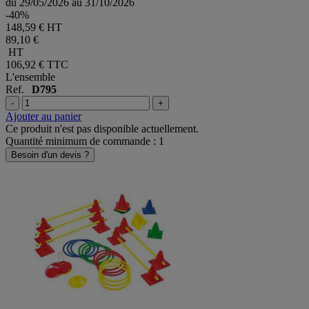
du 29/05/2026 au 31/10/2026
-40%
148,59 € HT
89,10 €
HT
106,92 €
TTC
L'ensemble
Ref.
D795
-
+
Ajouter au panier
Ce produit n'est pas disponible actuellement.
Quantité minimum de commande : 1
Besoin d'un devis ?