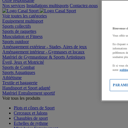
Offre responsable
Nos services
Installations multisports
Contactez-nous
Voir toutes les catégories
Equipement multisport
Sports collectifs
Bienvenue c
Sports de raquettes
Musculation et Fitness
Vous offrir u
Sports outdoor
En cliquant s
Aménagement extérieur - Stades, Aires de jeux
informations 
Aménagement intérieur - Gymnases et locaux
préférences d
Matériel de Gymnastique & Sports Artistiques
souhaitez plu
Éveil, Jeux et Motricité
Et si vous ch
Sports de Combat
notre
politi
Sports Aquatiques
Athlétisme
Textile et bagagerie
PARAME
Handisport et Sport adapté
Matériel Entraînement sportif
Voir tous les produits
Plots et cônes de Sport
Cerceaux et Jalons
Chasubles de sport
Echelles de rythme