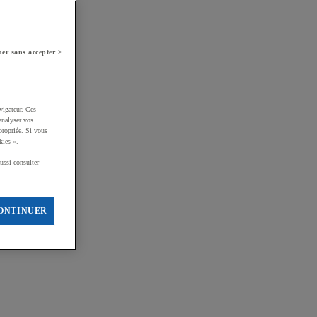
er sans accepter >
vigateur. Ces
analyser vos
propriée. Si vous
kies ».
ussi consulter
ONTINUER