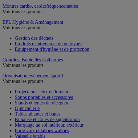
Montres cardio, cardiofréquencemètres
Voir tous les produits
EPI, Hygiène & Aménagement
Voir tous les produits
Gestion des déchets
Produits d'entretien et de nettoyage
Equipement d'hygiène et de protection
Gourdes, Bouteilles isothermes
Voir tous les produits
Organisation événement sportif
Voir tous les produits
Projecteurs, Jeux de lumière
Sonos portables et accessoires
Stands et tentes de réception
Quincaillerie
Tables pliantes et bancs
Rubalise et cônes de signalisation
Marquage au sol intérieur, extérieur
Porte voix et talkies walkies
Vaisselle jetable