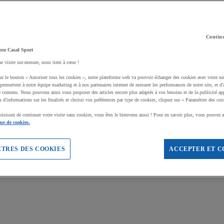
Continu
hez Casal Sport
ne visite sur-mesure, nous tient à cœur !
ur le bouton « Autoriser tous les cookies », notre plateforme web va pouvoir échanger des cookies avec votre na
permettent à notre équipe marketing et à nos partenaires internet de mesurer les performances de notre site, et d'
e contenu. Nous pouvons ainsi vous proposer des articles encore plus adaptés à vos besoins et de la publicité ap
s d'informations sur les finalités et choisir vos préférences par type de cookies, cliquez sur « Paramètres des coo
oisissez de continuer votre visite sans cookies, vous êtes le bienvenu aussi ! Pour en savoir plus, vous pouvez a
que de cookies.
TRES DES COOKIES
ACCEPTER ET C