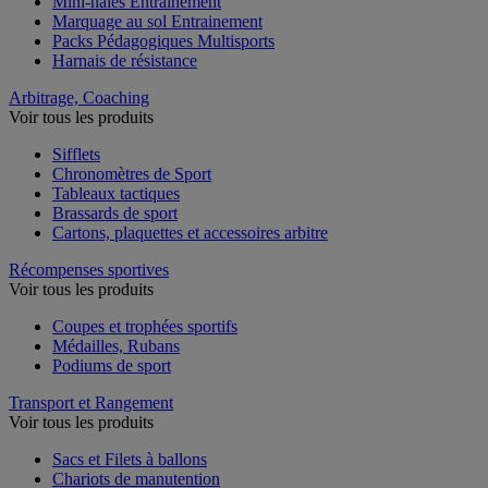
Mini-haies Entrainement
Marquage au sol Entrainement
Packs Pédagogiques Multisports
Harnais de résistance
Arbitrage, Coaching
Voir tous les produits
Sifflets
Chronomètres de Sport
Tableaux tactiques
Brassards de sport
Cartons, plaquettes et accessoires arbitre
Récompenses sportives
Voir tous les produits
Coupes et trophées sportifs
Médailles, Rubans
Podiums de sport
Transport et Rangement
Voir tous les produits
Sacs et Filets à ballons
Chariots de manutention