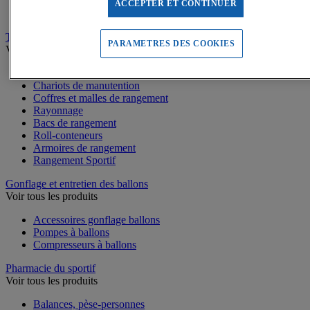
Médailles, Rubans
ACCEPTER ET CONTINUER
Podiums de sport
Transport et Rangement
PARAMETRES DES COOKIES
Voir tous les produits
Sacs et Filets à ballons
Chariots de manutention
Coffres et malles de rangement
Rayonnage
Bacs de rangement
Roll-conteneurs
Armoires de rangement
Rangement Sportif
Gonflage et entretien des ballons
Voir tous les produits
Accessoires gonflage ballons
Pompes à ballons
Compresseurs à ballons
Pharmacie du sportif
Voir tous les produits
Balances, pèse-personnes