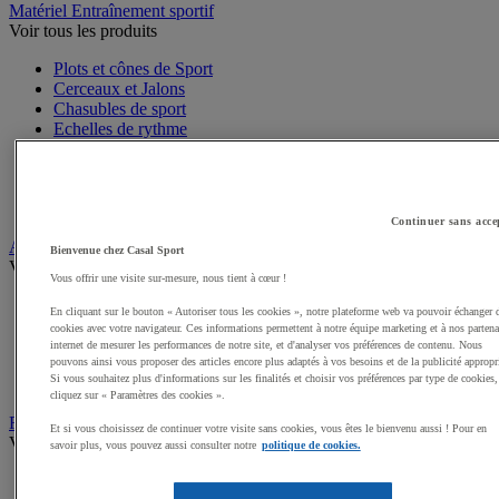
Matériel Entraînement sportif
Voir tous les produits
Plots et cônes de Sport
Cerceaux et Jalons
Chasubles de sport
Echelles de rythme
Mini-haies Entrainement
Marquage au sol Entrainement
Packs Pédagogiques Multisports
Harnais de résistance
Continuer sans acce
Arbitrage, Coaching
Bienvenue chez Casal Sport
Voir tous les produits
Vous offrir une visite sur-mesure, nous tient à cœur !
Sifflets
En cliquant sur le bouton « Autoriser tous les cookies », notre plateforme web va pouvoir échanger 
Chronomètres de Sport
cookies avec votre navigateur. Ces informations permettent à notre équipe marketing et à nos partena
Tableaux tactiques
internet de mesurer les performances de notre site, et d'analyser vos préférences de contenu. Nous
Brassards de sport
pouvons ainsi vous proposer des articles encore plus adaptés à vos besoins et de la publicité appropr
Si vous souhaitez plus d'informations sur les finalités et choisir vos préférences par type de cookies,
Cartons, plaquettes et accessoires arbitre
cliquez sur « Paramètres des cookies ».
Récompenses sportives
Et si vous choisissez de continuer votre visite sans cookies, vous êtes le bienvenu aussi ! Pour en
Voir tous les produits
savoir plus, vous pouvez aussi consulter notre
politique de cookies.
Coupes et trophées sportifs