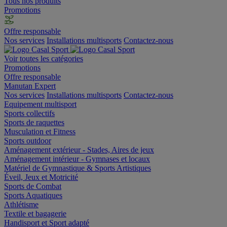
Tous nos produits
Promotions
Offre responsable
Nos services
Installations multisports
Contactez-nous
Voir toutes les catégories
Promotions
Offre responsable
Manutan Expert
Nos services
Installations multisports
Contactez-nous
Equipement multisport
Sports collectifs
Sports de raquettes
Musculation et Fitness
Sports outdoor
Aménagement extérieur - Stades, Aires de jeux
Aménagement intérieur - Gymnases et locaux
Matériel de Gymnastique & Sports Artistiques
Éveil, Jeux et Motricité
Sports de Combat
Sports Aquatiques
Athlétisme
Textile et bagagerie
Handisport et Sport adapté