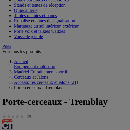
Stands et tentes de réception
Quincaillerie
Tables pliantes et bancs
Rubalise et cônes de signalisation
Marquage au sol intérieur, extérieur
Porte voix et talkies walkies
Vaisselle jetable
Piles
Voir tous les produits
Accueil
Equipement multisport
Matériel Entraînement sportif
Cerceaux et Jalons
Accessoires cerceaux et jalons
(21)
Porte-cerceaux - Tremblay
Porte-cerceaux - Tremblay
(0)