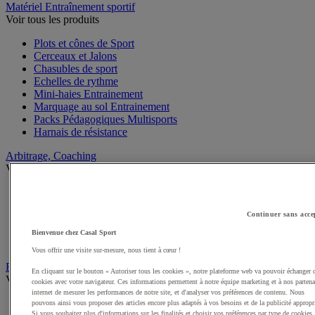
Matériel Entraînement sportif
Voir tous les produits
Plots et cônes de Sport
Cerceaux et Jalons
Chasubles de sport
Echelles de rythme
Mini-haies Entrainement
Marquage au sol Entrainement
Packs Pédagogiques Multisports
Harnais de résistance
Arbitrage, Coaching
Voir tous les produits
Sifflets
Chronomètres de Sport
Continuer sans acce
Tableaux tactiques
Brassards de sport
Bienvenue chez Casal Sport
Cartons, plaquettes et accessoires arbitre
Vous offrir une visite sur-mesure, nous tient à cœur !
Récompenses sportives
En cliquant sur le bouton « Autoriser tous les cookies », notre plateforme web va pouvoir échanger 
Voir tous les produits
cookies avec votre navigateur. Ces informations permettent à notre équipe marketing et à nos partena
internet de mesurer les performances de notre site, et d'analyser vos préférences de contenu. Nous
Coupes et trophées sportifs
pouvons ainsi vous proposer des articles encore plus adaptés à vos besoins et de la publicité appropr
Si vous souhaitez plus d'informations sur les finalités et choisir vos préférences par type de cookies,