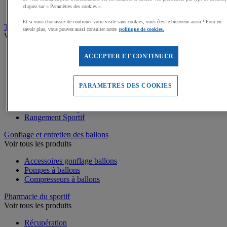
Médailles, Rubans
cliquez sur « Paramètres des cookies ».
Podiums de sport
Et si vous choisissez de continuer votre visite sans cookies, vous êtes le bienvenu aussi ! Pour en
Transport et Rangement
savoir plus, vous pouvez aussi consulter notre
politique de cookies.
Voir tous les produits
Sacs et Filets à ballons
ACCEPTER ET CONTINUER
Chariots de manutention
Coffres et malles de rangement
Rayonnage
PARAMETRES DES COOKIES
Bacs de rangement
Roll-conteneurs
Armoires de rangement
Rangement Sportif
Gonflage et entretien des ballons
Voir tous les produits
Accessoires gonflage ballons
Pompes à ballons
Compresseurs à ballons
Pharmacie du sportif
Voir tous les produits
Récupération