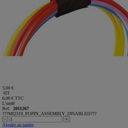
5,00 €
HT
6,00 €
TTC
L'unité
Ref.
2011267
???MI2319_POPIN_ASSEMBLY_DISABLED???
-
+
Ajouter au panier