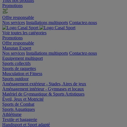
Tous nos produits
Promotions
Offre responsable
Nos services
Installations multisports
Contactez-nous
Voir toutes les catégories
Promotions
Offre responsable
Manutan Expert
Nos services
Installations multisports
Contactez-nous
Equipement multisport
Sports collectifs
Sports de raquettes
Musculation et Fitness
Sports outdoor
Aménagement extérieur - Stades, Aires de jeux
Aménagement intérieur - Gymnases et locaux
Matériel de Gymnastique & Sports Artistiques
Éveil, Jeux et Motricité
Sports de Combat
Sports Aquatiques
Athlétisme
Textile et bagagerie
Handisport et Sport adapté