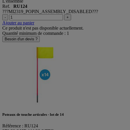
L'ensemble
Ref.
RU124
???MI2319_POPIN_ASSEMBLY_DISABLED???
-
+
Ajouter au panier
Ce produit n'est pas disponible actuellement.
Quantité minimum de commande : 1
Besoin d'un devis ?
Poteaux de touche articules - lot de 14
Référence : RU124