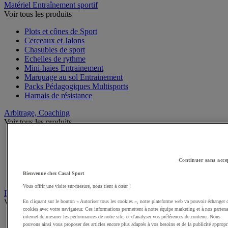
Matériel Entraînement sportif
Voir tous les produits
Plots et cônes de Sport
Cerceaux et Jalons
Chasubles de sport
Echelles de rythme
Mini-haies Entrainement
Marquage au sol Entrainement
Packs Pédagogiques Multisports
Harnais de résistance
Arbitrage, Coaching
Voir tous les produits
Sifflets
Chronomètres de Sport
Tableaux tactiques
Continuer sans acce
Brassards de sport
Bienvenue chez Casal Sport
Cartons, plaquettes et accessoires arbitre
Vous offrir une visite sur-mesure, nous tient à cœur !
Récompenses sportives
Voir tous les produits
En cliquant sur le bouton « Autoriser tous les cookies », notre plateforme web va pouvoir échanger 
cookies avec votre navigateur. Ces informations permettent à notre équipe marketing et à nos partena
internet de mesurer les performances de notre site, et d'analyser vos préférences de contenu. Nous
Coupes et trophées sportifs
pouvons ainsi vous proposer des articles encore plus adaptés à vos besoins et de la publicité appropr