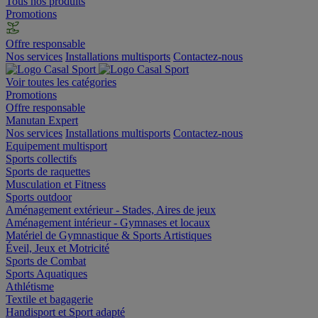
Tous nos produits
Promotions
Offre responsable
Nos services
Installations multisports
Contactez-nous
Voir toutes les catégories
Promotions
Offre responsable
Manutan Expert
Nos services
Installations multisports
Contactez-nous
Equipement multisport
Sports collectifs
Sports de raquettes
Musculation et Fitness
Sports outdoor
Aménagement extérieur - Stades, Aires de jeux
Aménagement intérieur - Gymnases et locaux
Matériel de Gymnastique & Sports Artistiques
Éveil, Jeux et Motricité
Sports de Combat
Sports Aquatiques
Athlétisme
Textile et bagagerie
Handisport et Sport adapté