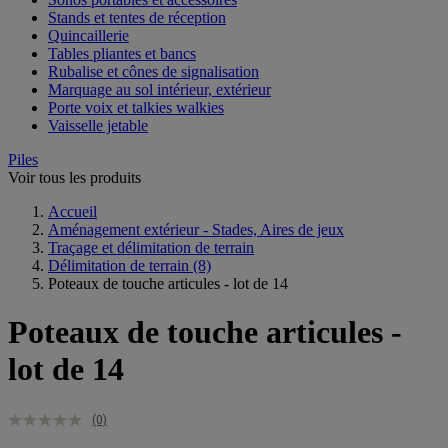
Stands et tentes de réception
Quincaillerie
Tables pliantes et bancs
Rubalise et cônes de signalisation
Marquage au sol intérieur, extérieur
Porte voix et talkies walkies
Vaisselle jetable
Piles
Voir tous les produits
Accueil
Aménagement extérieur - Stades, Aires de jeux
Traçage et délimitation de terrain
Délimitation de terrain
(8)
Poteaux de touche articules - lot de 14
Poteaux de touche articules -
lot de 14
(0)