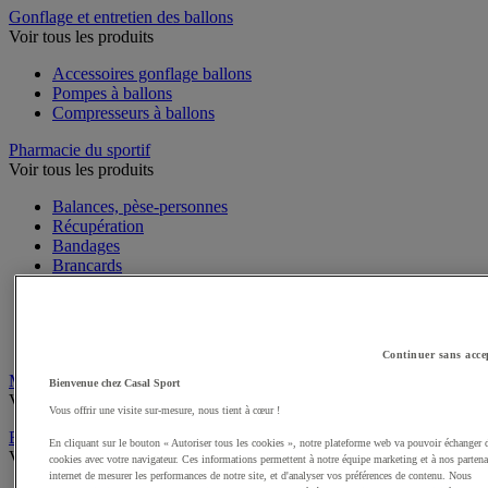
Gonflage et entretien des ballons
Voir tous les produits
Accessoires gonflage ballons
Pompes à ballons
Compresseurs à ballons
Pharmacie du sportif
Voir tous les produits
Balances, pèse-personnes
Récupération
Bandages
Brancards
Cryothérapie
Défibrillateurs et accessoires
Proprioception
Trousses de premiers secours
Continuer sans acce
Montres cardio, cardiofréquencemètres
Bienvenue chez Casal Sport
Voir tous les produits
Vous offrir une visite sur-mesure, nous tient à cœur !
EPI, Hygiène & Aménagement
En cliquant sur le bouton « Autoriser tous les cookies », notre plateforme web va pouvoir échanger 
Voir tous les produits
cookies avec votre navigateur. Ces informations permettent à notre équipe marketing et à nos partena
internet de mesurer les performances de notre site, et d'analyser vos préférences de contenu. Nous