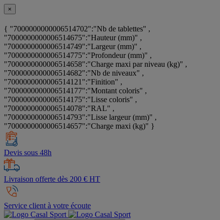
×
{ "7000000000006514702":"Nb de tablettes" ,
"7000000000006514675":"Hauteur (mm)" ,
"7000000000006514749":"Largeur (mm)" ,
"7000000000006514775":"Profondeur (mm)" ,
"7000000000006514658":"Charge maxi par niveau (kg)" ,
"7000000000006514682":"Nb de niveaux" ,
"7000000000006514121":"Finition" ,
"7000000000006514177":"Montant coloris" ,
"7000000000006514175":"Lisse coloris" ,
"7000000000006514078":"RAL" ,
"7000000000006514793":"Lisse largeur (mm)" ,
"7000000000006514657":"Charge maxi (kg)" }
Devis sous 48h
Livraison offerte dès 200 € HT
Service client à votre écoute