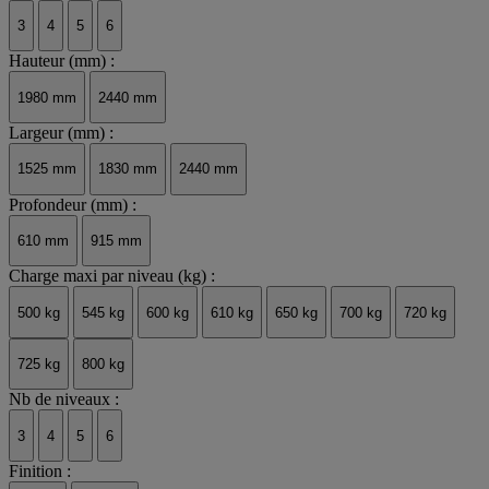
3
4
5
6
Hauteur (mm) :
1980 mm
2440 mm
Largeur (mm) :
1525 mm
1830 mm
2440 mm
Profondeur (mm) :
610 mm
915 mm
Charge maxi par niveau (kg) :
500 kg
545 kg
600 kg
610 kg
650 kg
700 kg
720 kg
725 kg
800 kg
Nb de niveaux :
3
4
5
6
Finition :