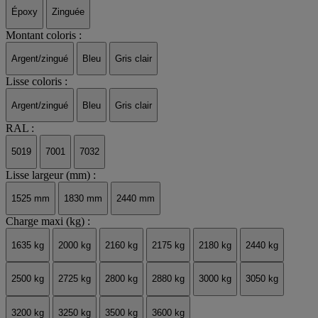
Époxy
Zinguée
Montant coloris :
Argent/zingué
Bleu
Gris clair
Lisse coloris :
Argent/zingué
Bleu
Gris clair
RAL :
5019
7001
7032
Lisse largeur (mm) :
1525 mm
1830 mm
2440 mm
Charge maxi (kg) :
1635 kg
2000 kg
2160 kg
2175 kg
2180 kg
2440 kg
2500 kg
2725 kg
2800 kg
2880 kg
3000 kg
3050 kg
3200 kg
3250 kg
3500 kg
3600 kg