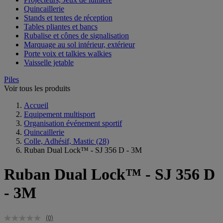
Quincaillerie
Stands et tentes de réception
Tables pliantes et bancs
Rubalise et cônes de signalisation
Marquage au sol intérieur, extérieur
Porte voix et talkies walkies
Vaisselle jetable
Piles
Voir tous les produits
Accueil
Equipement multisport
Organisation événement sportif
Quincaillerie
Colle, Adhésif, Mastic
(28)
Ruban Dual Lock™ - SJ 356 D - 3M
Ruban Dual Lock™ - SJ 356 D
- 3M
(0)