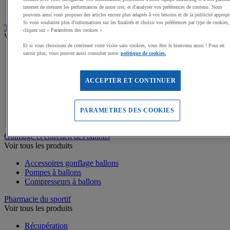
Médailles, Rubans
internet de mesurer les performances de notre site, et d'analyser vos préférences de contenu. Nous
Podiums de sport
pouvons ainsi vous proposer des articles encore plus adaptés à vos besoins et de la publicité appropr
Si vous souhaitez plus d'informations sur les finalités et choisir vos préférences par type de cookies,
Transport et Rangement
cliquez sur « Paramètres des cookies ».
Voir tous les produits
Et si vous choisissez de continuer votre visite sans cookies, vous êtes le bienvenu aussi ! Pour en
Chariots de manutention
savoir plus, vous pouvez aussi consulter notre
politique de cookies.
Sacs et Filets à ballons
Rayonnage
ACCEPTER ET CONTINUER
Coffres et malles de rangement
Roll-conteneurs
Bacs de rangement
Armoires de rangement
PARAMETRES DES COOKIES
Rangement Sportif
Gonflage et entretien des ballons
Voir tous les produits
Accessoires gonflage ballons
Pompes à ballons
Compresseurs à ballons
Pharmacie du sportif
Voir tous les produits
Récupération