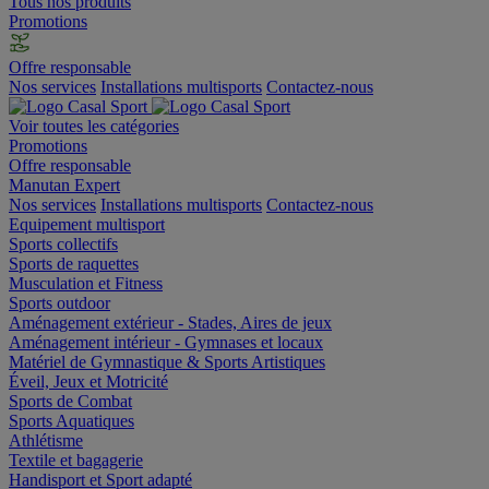
Tous nos produits
Promotions
Offre responsable
Nos services
Installations multisports
Contactez-nous
Voir toutes les catégories
Promotions
Offre responsable
Manutan Expert
Nos services
Installations multisports
Contactez-nous
Equipement multisport
Sports collectifs
Sports de raquettes
Musculation et Fitness
Sports outdoor
Aménagement extérieur - Stades, Aires de jeux
Aménagement intérieur - Gymnases et locaux
Matériel de Gymnastique & Sports Artistiques
Éveil, Jeux et Motricité
Sports de Combat
Sports Aquatiques
Athlétisme
Textile et bagagerie
Handisport et Sport adapté