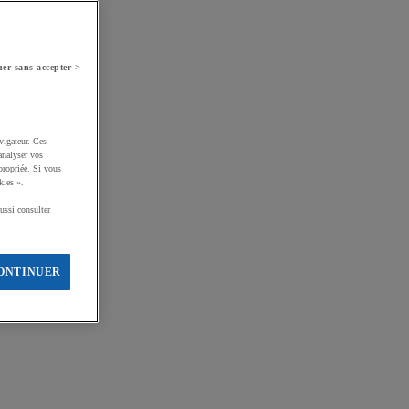
er sans accepter >
vigateur. Ces
analyser vos
propriée. Si vous
kies ».
ussi consulter
ONTINUER