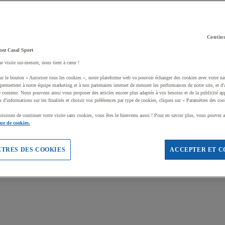
Continu
hez Casal Sport
ne visite sur-mesure, nous tient à cœur !
ur le bouton « Autoriser tous les cookies », notre plateforme web va pouvoir échanger des cookies avec votre na
permettent à notre équipe marketing et à nos partenaires internet de mesurer les performances de notre site, et d'
e contenu. Nous pouvons ainsi vous proposer des articles encore plus adaptés à vos besoins et de la publicité ap
s d'informations sur les finalités et choisir vos préférences par type de cookies, cliquez sur « Paramètres des coo
oisissez de continuer votre visite sans cookies, vous êtes le bienvenu aussi ! Pour en savoir plus, vous pouvez a
que de cookies.
TRES DES COOKIES
ACCEPTER ET C