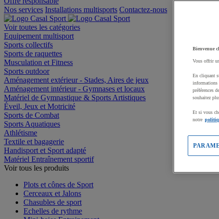
Offre responsable
Nos services
Installations multisports
Contactez-nous
Voir toutes les catégories
Equipement multisport
Sports collectifs
Bienvenue c
Sports de raquettes
Musculation et Fitness
Vous offrir u
Sports outdoor
En cliquant s
Aménagement extérieur - Stades, Aires de jeux
informations 
Aménagement intérieur - Gymnases et locaux
préférences d
Matériel de Gymnastique & Sports Artistiques
souhaitez plu
Éveil, Jeux et Motricité
Et si vous ch
Sports de Combat
notre
politi
Sports Aquatiques
Athlétisme
Textile et bagagerie
PARAME
Handisport et Sport adapté
Matériel Entraînement sportif
Voir tous les produits
Plots et cônes de Sport
Cerceaux et Jalons
Chasubles de sport
Echelles de rythme