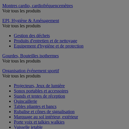
Montres cardio, cardiofréquencemètres
Voir tous les produits
EPI, Hygiène & Aménagement
Voir tous les produits
Gestion des déchets
Produits d'entretien et de nettoyage
Equipement d'hygiène et de protection
Gourdes, Bouteilles isothermes
Voir tous les produits
Organisation événement sportif
Voir tous les produits
Projecteurs, Jeux de lumière
Sonos portables et accessoires
Stands et tentes de réception
Quincaillerie
Tables pliantes et bancs
Rubalise et cônes de signalisation
Marquage au sol intérieur, extérieur
Porte voix et talkies walkies
Vaisselle jetable