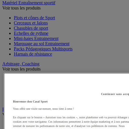
Matériel Entraînement sportif
Voir tous les produits
Plots et cônes de Sport
Cerceaux et Jalons
Chasubles de sport
Echelles de rythme
Mini-haies Entrainement
Marquage au sol Entrainement
Packs Pédagogiques Multisports
Harnais de résistance
Arbitrage, Coaching
Voir tous les produits
Sifflets
Chronomètres de Sport
Tableaux tactiques
Brassards de sport
Continuer sans acce
Cartons, plaquettes et accessoires arbitre
Bienvenue chez Casal Sport
Récompenses sportives
Vous offrir une visite sur-mesure, nous tient à cœur !
Voir tous les produits
En cliquant sur le bouton « Autoriser tous les cookies », notre plateforme web va pouvoir échanger 
cookies avec votre navigateur. Ces informations permettent à notre équipe marketing et à nos partena
Coupes et trophées sportifs
internet de mesurer les performances de notre site, et d'analyser vos préférences de contenu. Nous