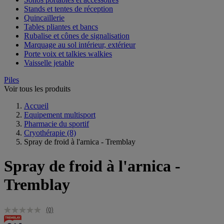
Stands et tentes de réception
Quincaillerie
Tables pliantes et bancs
Rubalise et cônes de signalisation
Marquage au sol intérieur, extérieur
Porte voix et talkies walkies
Vaisselle jetable
Piles
Voir tous les produits
Accueil
Equipement multisport
Pharmacie du sportif
Cryothérapie
(8)
Spray de froid à l'arnica - Tremblay
Spray de froid à l'arnica -
Tremblay
(0)