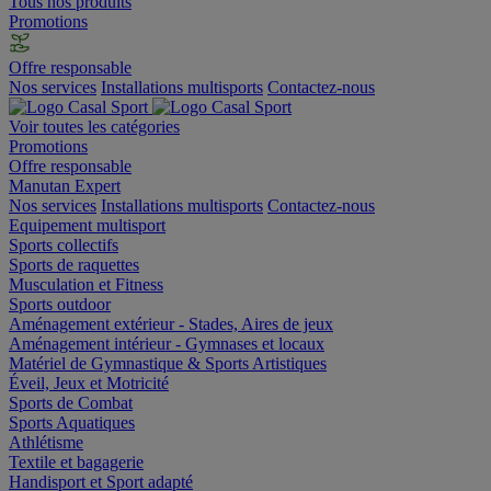
Tous nos produits
Promotions
Offre responsable
Nos services
Installations multisports
Contactez-nous
Voir toutes les catégories
Promotions
Offre responsable
Manutan Expert
Nos services
Installations multisports
Contactez-nous
Equipement multisport
Sports collectifs
Sports de raquettes
Musculation et Fitness
Sports outdoor
Aménagement extérieur - Stades, Aires de jeux
Aménagement intérieur - Gymnases et locaux
Matériel de Gymnastique & Sports Artistiques
Éveil, Jeux et Motricité
Sports de Combat
Sports Aquatiques
Athlétisme
Textile et bagagerie
Handisport et Sport adapté