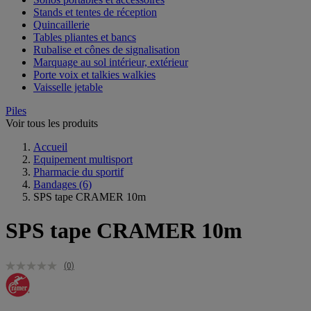
Stands et tentes de réception
Quincaillerie
Tables pliantes et bancs
Rubalise et cônes de signalisation
Marquage au sol intérieur, extérieur
Porte voix et talkies walkies
Vaisselle jetable
Piles
Voir tous les produits
Accueil
Equipement multisport
Pharmacie du sportif
Bandages
(6)
SPS tape CRAMER 10m
SPS tape CRAMER 10m
(0)