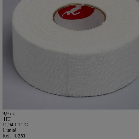
9,95 €
HT
11,94 €
TTC
L'unité
Ref.
U251