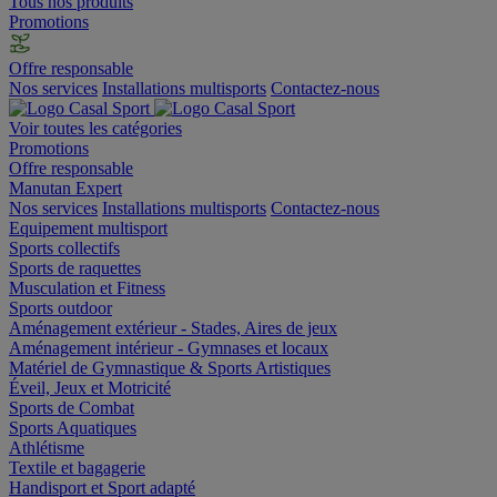
Tous nos produits
Promotions
Offre responsable
Nos services
Installations multisports
Contactez-nous
Voir toutes les catégories
Promotions
Offre responsable
Manutan Expert
Nos services
Installations multisports
Contactez-nous
Equipement multisport
Sports collectifs
Sports de raquettes
Musculation et Fitness
Sports outdoor
Aménagement extérieur - Stades, Aires de jeux
Aménagement intérieur - Gymnases et locaux
Matériel de Gymnastique & Sports Artistiques
Éveil, Jeux et Motricité
Sports de Combat
Sports Aquatiques
Athlétisme
Textile et bagagerie
Handisport et Sport adapté