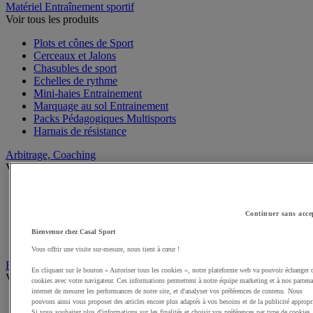
Matériel Entraînement sportif
Voir tous les produits
Plots et cônes de Sport
Cerceaux et Jalons
Chasubles de sport
Echelles de rythme
Mini-haies Entrainement
Marquage au sol Entrainement
Packs Pédagogiques Multisports
Harnais de résistance
Arbitrage, Coaching
Voir tous les produits
Sifflets
Chronomètres de Sport
Continuer sans acce
Tableaux tactiques
Brassards de sport
Bienvenue chez Casal Sport
Cartons, plaquettes et accessoires arbitre
Vous offrir une visite sur-mesure, nous tient à cœur !
Récompenses sportives
En cliquant sur le bouton « Autoriser tous les cookies », notre plateforme web va pouvoir échanger 
Voir tous les produits
cookies avec votre navigateur. Ces informations permettent à notre équipe marketing et à nos partena
internet de mesurer les performances de notre site, et d'analyser vos préférences de contenu. Nous
Coupes et trophées sportifs
pouvons ainsi vous proposer des articles encore plus adaptés à vos besoins et de la publicité appropr
Si vous souhaitez plus d'informations sur les finalités et choisir vos préférences par type de cookies,