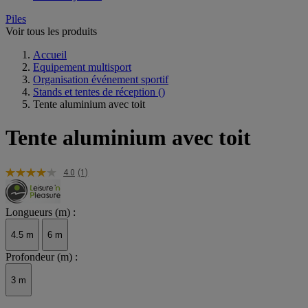
Piles
Voir tous les produits
Accueil
Equipement multisport
Organisation événement sportif
Stands et tentes de réception
()
Tente aluminium avec toit
Tente aluminium avec toit
4.0
(1)
Longueurs (m) :
4.5 m
6 m
Profondeur (m) :
3 m