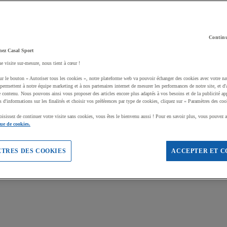
Continu
hez Casal Sport
ne visite sur-mesure, nous tient à cœur !
ur le bouton « Autoriser tous les cookies », notre plateforme web va pouvoir échanger des cookies avec votre na
permettent à notre équipe marketing et à nos partenaires internet de mesurer les performances de notre site, et d'
e contenu. Nous pouvons ainsi vous proposer des articles encore plus adaptés à vos besoins et de la publicité ap
s d'informations sur les finalités et choisir vos préférences par type de cookies, cliquez sur « Paramètres des coo
oisissez de continuer votre visite sans cookies, vous êtes le bienvenu aussi ! Pour en savoir plus, vous pouvez a
que de cookies.
TRES DES COOKIES
ACCEPTER ET C