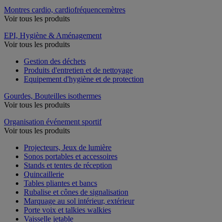
Montres cardio, cardiofréquencemètres
Voir tous les produits
EPI, Hygiène & Aménagement
Voir tous les produits
Gestion des déchets
Produits d'entretien et de nettoyage
Equipement d'hygiène et de protection
Gourdes, Bouteilles isothermes
Voir tous les produits
Organisation événement sportif
Voir tous les produits
Projecteurs, Jeux de lumière
Sonos portables et accessoires
Stands et tentes de réception
Quincaillerie
Tables pliantes et bancs
Rubalise et cônes de signalisation
Marquage au sol intérieur, extérieur
Porte voix et talkies walkies
Vaisselle jetable