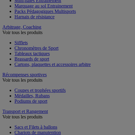
Mini-haies Entrainement
Marquage au sol Entrainement
Packs Pédagogiques Multisports
Harnais de résistance
Arbitrage, Coaching
Voir tous les produits
Sifflets
Chronomètres de Sport
Tableaux tactiques
Brassards de sport
Cartons, plaquettes et accessoires arbitre
Récompenses sportives
Voir tous les produits
Coupes et trophées sportifs
Médailles, Rubans
Podiums de sport
Transport et Rangement
Voir tous les produits
Sacs et Filets à ballons
Chariots de manutention