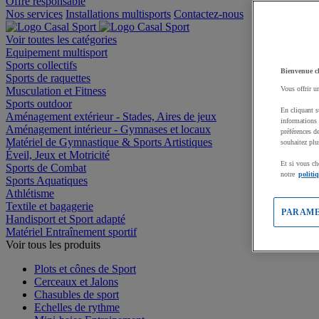
Offre responsable
Nos services
Installations multisports
Contactez-nous
Voir toutes les catégories
Equipement multisport
Sports collectifs
Bienvenue c
Sports de raquettes
Musculation et Fitness
Vous offrir u
Sports outdoor
En cliquant s
Aménagement extérieur - Stades, Aires de jeux
informations 
Aménagement intérieur - Gymnases et locaux
préférences d
Matériel de Gymnastique & Sports Artistiques
souhaitez plu
Éveil, Jeux et Motricité
Et si vous ch
Sports de Combat
notre
politi
Sports Aquatiques
Athlétisme
Textile et bagagerie
PARAME
Handisport et Sport adapté
Matériel Entraînement sportif
Voir tous les produits
Plots et cônes de Sport
Cerceaux et Jalons
Chasubles de sport
Echelles de rythme