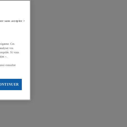
er sans accepter >
vigateur. Ces
analyser vos
propriée. Si vous
kies ».
ussi consulter
ONTINUER