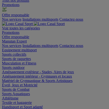
Tous nos produits
Promotions
Offre responsable
Nos services
Installations multisports
Contactez-nous
Voir toutes les catégories
Promotions
Offre responsable
Manutan Expert
Nos services
Installations multisports
Contactez-nous
Equipement multisport
Sports collectifs
Sports de raquettes
Musculation et Fitness
Sports outdoor
Aménagement extérieur - Stades, Aires de jeux
Aménagement intérieur - Gymnases et locaux
Matériel de Gymnastique & Sports Artistiques
Éveil, Jeux et Motricité
Sports de Combat
Sports Aquatiques
Athlétisme
Textile et bagagerie
Handisport et Sport adapté