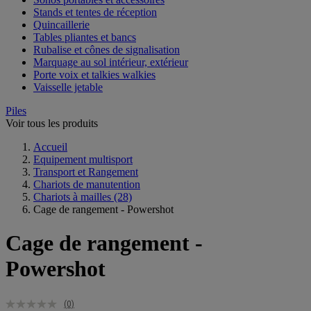
Stands et tentes de réception
Quincaillerie
Tables pliantes et bancs
Rubalise et cônes de signalisation
Marquage au sol intérieur, extérieur
Porte voix et talkies walkies
Vaisselle jetable
Piles
Voir tous les produits
Accueil
Equipement multisport
Transport et Rangement
Chariots de manutention
Chariots à mailles
(28)
Cage de rangement - Powershot
Cage de rangement -
Powershot
(0)