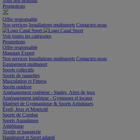
Tous nos produits
Promotions
Offre responsable
Nos services
Installations multisports
Contactez-nous
Voir toutes les catégories
Promotions
Offre responsable
Manutan Expert
Nos services
Installations multisports
Contactez-nous
Equipement multisport
Sports collectifs
Sports de raquettes
Musculation et Fitness
Sports outdoor
Aménagement extérieur - Stades, Aires de jeux
Aménagement intérieur - Gymnases et locaux
Matériel de Gymnastique & Sports Artistiques
Éveil, Jeux et Motricité
Sports de Combat
Sports Aquatiques
Athlétisme
Textile et bagagerie
Handisport et Sport adapté