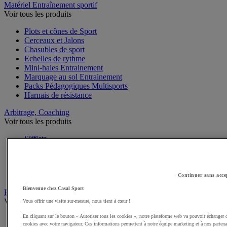
Matériel Entraînement sportif
Voir tous les produits
Plots et cônes de Sport
Cerceaux et Jalons
Chasubles de sport
Echelles de rythme
Mini-haies Entrainement
Marquage au sol Entrainement
Packs Pédagogiques Multisports
Harnais de résistance
Arbitrage, Coaching
Voir tous les produits
Sifflets
Chronomètres de Sport
Tableaux tactiques
Brassards de sport
Cartons, plaquettes et accessoires arbitre
Continuer sans acce
Bienvenue chez Casal Sport
Récompenses sportives
Voir tous les produits
Vous offrir une visite sur-mesure, nous tient à cœur !
En cliquant sur le bouton « Autoriser tous les cookies », notre plateforme web va pouvoir échanger 
Coupes et trophées sportifs
cookies avec votre navigateur. Ces informations permettent à notre équipe marketing et à nos partena