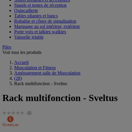
Stands et tentes de réception
Quincaillerie
Tables pliantes et bancs
Rubalise et cônes de signalisation
Marquage au sol intérieur, extérieur
Porte voix et talkies walkies
Vaisselle jetable
Piles
Voir tous les produits
Accueil
Musculation et Fitness
Aménagement salle de Musculation
(28)
Rack multifonction - Sveltus
Rack multifonction - Sveltus
(0)