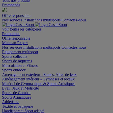
Tous nos produits
Promotions
Offre responsable
Nos services
Installations multisports
Contactez-nous
Voir toutes les catégories
Promotions
Offre responsable
Manutan Expert
Nos services
Installations multisports
Contactez-nous
Equipement multisport
Sports collectifs
Sports de raquettes
Musculation et Fitness
Sports outdoor
Aménagement extérieur - Stades, Aires de jeux
Aménagement intérieur - Gymnases et locaux
Matériel de Gymnastique & Sports Artistiques
Éveil, Jeux et Motricité
Sports de Combat
Sports Aquatiques
Athlétisme
Textile et bagagerie
Handisport et Sport adapté