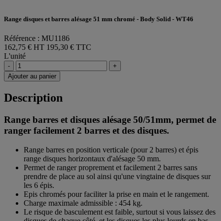
Range disques et barres alésage 51 mm chromé - Body Solid - WT46
Référence : MU1186
162,75 € HT
195,30 € TTC
L'unité
-
+
Ajouter au panier
Description
Range barres et disques alésage 50/51mm, permet de
ranger facilement 2 barres et des disques.
Range barres en position verticale (pour 2 barres) et épis
range disques horizontaux d'alésage 50 mm.
Permet de ranger proprement et facilement 2 barres sans
prendre de place au sol ainsi qu'une vingtaine de disques sur
les 6 épis.
Epis chromés pour faciliter la prise en main et le rangement.
Charge maximale admissible : 454 kg.
Le risque de basculement est faible, surtout si vous laissez des
disques de chaque côté, et les disques les plus lourds en bas.