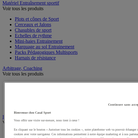
Matériel Entraînement sportif
Voir tous les produits
Plots et cônes de Sport
Cerceaux et Jalons
Chasubles de sport
Echelles de rythme
Mini-haies Entrainement
Marquage au sol Entrainement
Packs Pédagogiques Multisports
Harnais de résistance
Arbitrage, Coaching
Voir tous les produits
Sifflets
Chronomètres de Sport
Tableaux tactiques
Brassards de sport
Continuer sans acce
Cartons, plaquettes et accessoires arbitre
Bienvenue chez Casal Sport
Récompenses sportives
Vous offrir une visite sur-mesure, nous tient à cœur !
Voir tous les produits
En cliquant sur le bouton « Autoriser tous les cookies », notre plateforme web va pouvoir échanger 
Coupes et trophées sportifs
cookies avec votre navigateur. Ces informations permettent à notre équipe marketing et à nos partena