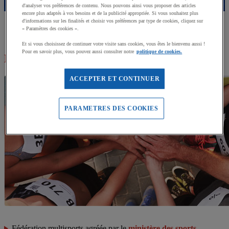
d'analyser vos préférences de contenu. Nous pouvons ainsi vous proposer des articles
encore plus adaptés à vos besoins et de la publicité appropriée. Si vous souhaitez plus
d'informations sur les finalités et choisir vos préférences par type de cookies, cliquez sur
« Paramètres des cookies ».
Et si vous choisissez de continuer votre visite sans cookies, vous êtes le bienvenu aussi !
Pour en savoir plus, vous pouvez aussi consulter notre
politique de cookies.
La FFSE en bref
ACCEPTER ET CONTINUER
PARAMETRES DES COOKIES
Fédération multisports agréée par le
ministère des sports
.